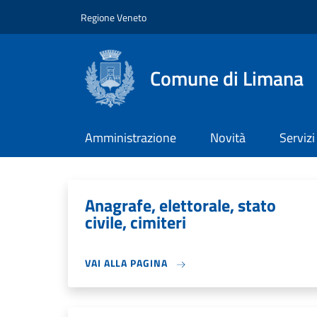
Salta al contenuto principale
Skip to footer content
Regione Veneto
Comune di Limana
Amministrazione
Novità
Servizi
Anagrafe, elettorale, stato
civile, cimiteri
VAI ALLA PAGINA