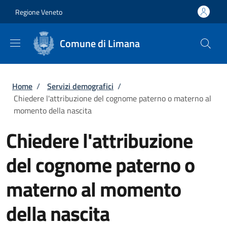
Salta al contenuto principale
Skip to footer content
Regione Veneto
Comune di Limana
Briciole di pane
Home
/
Servizi demografici
/
Chiedere l'attribuzione del cognome paterno o materno al
momento della nascita
Chiedere l'attribuzione
del cognome paterno o
materno al momento
della nascita