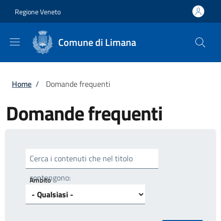
Salta al contenuto principale
Skip to footer content
Regione Veneto
Comune di Limana
Briciole di pane
Home
/
Domande frequenti
Domande frequenti
Cerca i contenuti che nel titolo
contengono:
Ambito