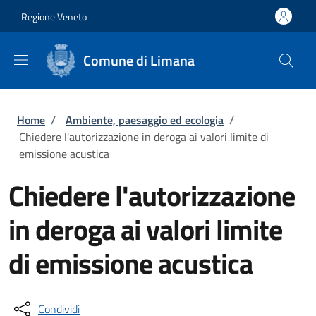
Salta al contenuto principale
Skip to footer content
Regione Veneto
Comune di Limana
Briciole di pane
Home
/
Ambiente, paesaggio ed ecologia
/
Chiedere l'autorizzazione in deroga ai valori limite di
emissione acustica
Chiedere l'autorizzazione
in deroga ai valori limite
di emissione acustica
Condividi