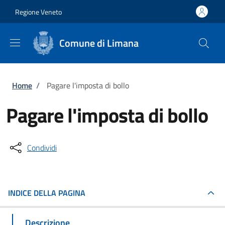
Salta al contenuto principale
Skip to footer content
Regione Veneto
Comune di Limana
Briciole di pane
Home
/
Pagare l'imposta di bollo
Pagare l'imposta di bollo
Condividi
INDICE DELLA PAGINA
Descrizione