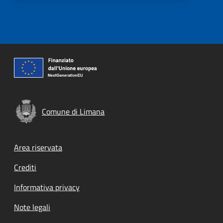
Comune di Limana
Footer menu
Area riservata
Crediti
Informativa privacy
Note legali