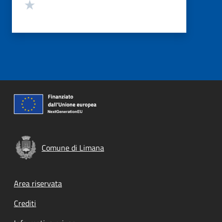
Valuta 1 stelle su 5
Comune di Limana
Footer menu
Area riservata
Crediti