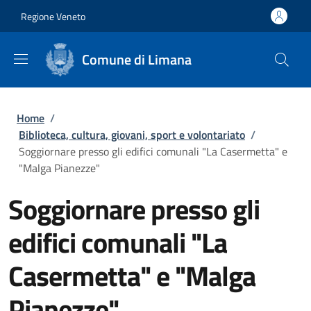
Salta al contenuto principale
Skip to footer content
Regione Veneto
Comune di Limana
Briciole di pane
Home
/
Biblioteca, cultura, giovani, sport e volontariato
/
Soggiornare presso gli edifici comunali "La Casermetta" e
"Malga Pianezze"
Soggiornare presso gli
edifici comunali "La
Casermetta" e "Malga
Pianezze"