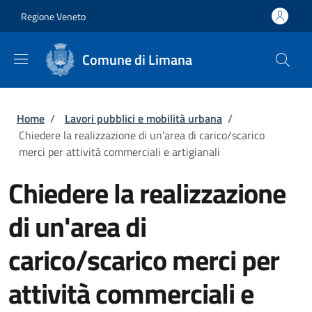
Salta al contenuto principale
Skip to footer content
Regione Veneto
Comune di Limana
Briciole di pane
Home
/
Lavori pubblici e mobilità urbana
/
Chiedere la realizzazione di un'area di carico/scarico
merci per attività commerciali e artigianali
Chiedere la realizzazione
di un'area di
carico/scarico merci per
attività commerciali e