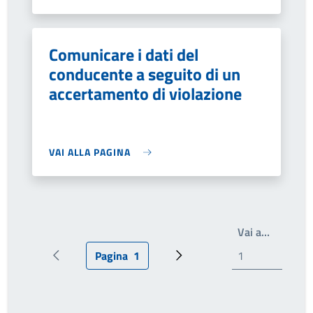
Comunicare i dati del
conducente a seguito di un
accertamento di violazione
VAI ALLA PAGINA
Write th
Vai a…
Pagina
1
Pagina precedente
Pagina attuale
Prossima pagina