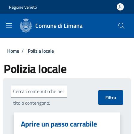
Salta al contenuto principale
Skip to footer content
Regione Veneto
Comune di Limana
Briciole di pane
Home
/
Polizia locale
Polizia locale
Cerca i contenuti che nel
titolo contengono:
Aprire un passo carrabile