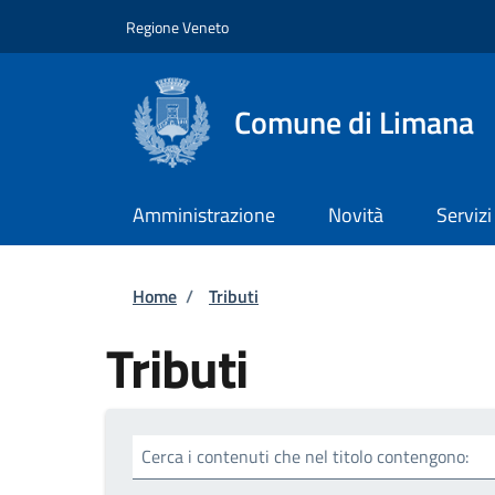
Salta al contenuto principale
Skip to footer content
Regione Veneto
Comune di Limana
Amministrazione
Novità
Servizi
Briciole di pane
Home
/
Tributi
Tributi
Cerca i contenuti che nel titolo contengono: