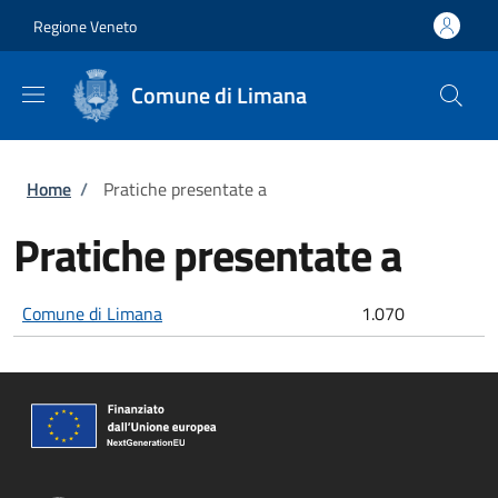
Salta al contenuto principale
Skip to footer content
Regione Veneto
Comune di Limana
Briciole di pane
Home
/
Pratiche presentate a
Pratiche presentate a
Comune di Limana
1.070