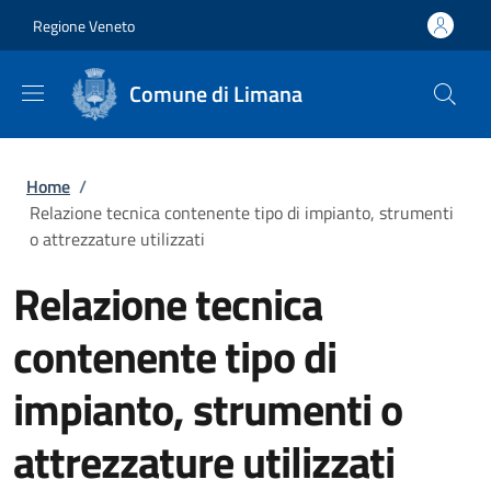
Salta al contenuto principale
Skip to footer content
Regione Veneto
Comune di Limana
Briciole di pane
Home
/
Relazione tecnica contenente tipo di impianto, strumenti
o attrezzature utilizzati
Relazione tecnica
contenente tipo di
impianto, strumenti o
attrezzature utilizzati