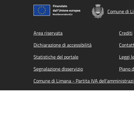
Comune di L
Footer menu
Area riservata
Crediti
Dichiarazione di accessibilità
Contatt
Statistiche del portale
Leggi l
Segnalazione disservizio
Piano d
Comune di Limana - Partita IVA dell'amministraz