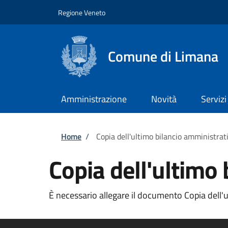
Salta al contenuto principale
Skip to footer content
Regione Veneto
Comune di Limana
Amministrazione
Novità
Servizi
Briciole di pane
Home
/
Copia dell'ultimo bilancio amministra
Copia dell'ultimo
È necessario allegare il documento Copia dell'u