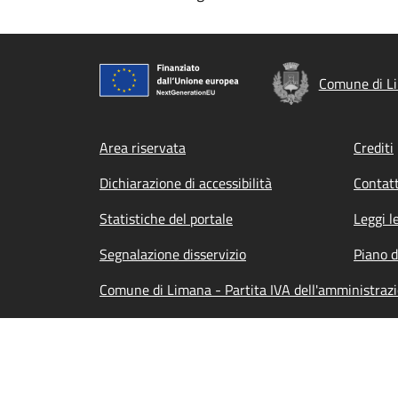
Comune di L
Footer menu
Area riservata
Crediti
Dichiarazione di accessibilità
Contatt
Statistiche del portale
Leggi l
Segnalazione disservizio
Piano d
Comune di Limana - Partita IVA dell'amministraz