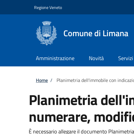
Salta al contenuto principale
Skip to footer content
Regione Veneto
Comune di Limana
Amministrazione
Novità
Servizi
Briciole di pane
Home
/
Planimetria dell'immobile con indicaz
Planimetria dell'
numerare, modifi
È necessario allegare il documento Planimetria