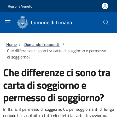
Salta al contenuto principale
Skip to footer content
Regione Veneto
Comune di Limana
Briciole di pane
Home
/
Domande frequenti
/
Che differenze ci sono tra carta di soggiorno e permesso
di soggiorno?
Che differenze ci sono tra
carta di soggiorno e
permesso di soggiorno?
In Italia, il permesso di soggiorno CE per soggiornanti di lungo
periodo ha sostituito a tutti gli effetti la carta di soggiorno.