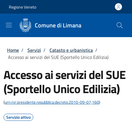
Salta al contenuto principale
Skip to footer content
Regione Veneto
Comune di Limana
Briciole di pane
Home
/
Servizi
/
Catasto e urbanistica
/
Accesso ai servizi del SUE (Sportello Unico Edilizia)
Accesso ai servizi del SUE
(Sportello Unico Edilizia)
(
urn:nir:presidente.repubblica:decreto:2010-09-07;160
)
Servizio attivo