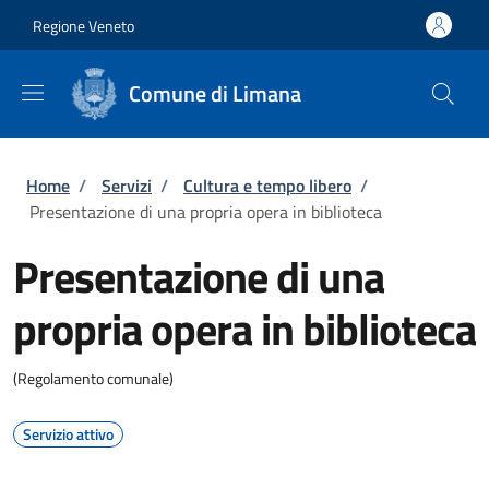
Salta al contenuto principale
Skip to footer content
Regione Veneto
Comune di Limana
Briciole di pane
Home
/
Servizi
/
Cultura e tempo libero
/
Presentazione di una propria opera in biblioteca
Presentazione di una
propria opera in biblioteca
(Regolamento comunale)
Servizio attivo