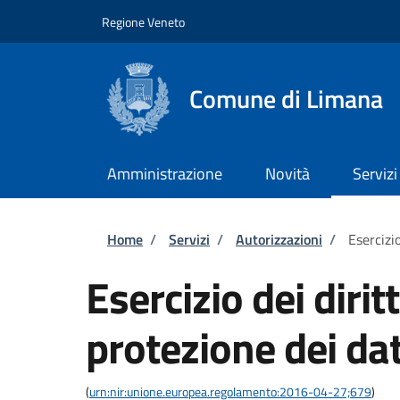
Salta al contenuto principale
Skip to footer content
Regione Veneto
Comune di Limana
Amministrazione
Novità
Servizi
Briciole di pane
Home
/
Servizi
/
Autorizzazioni
/
Esercizio
Esercizio dei dirit
protezione dei dat
(
urn:nir:unione.europea.regolamento:2016-04-27;679
)