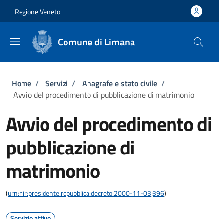
Salta al contenuto principale
Skip to footer content
Regione Veneto
Comune di Limana
Briciole di pane
Home
/
Servizi
/
Anagrafe e stato civile
/
Avvio del procedimento di pubblicazione di matrimonio
Avvio del procedimento di
pubblicazione di
matrimonio
(
urn:nir:presidente.repubblica:decreto:2000-11-03;396
)
Servizio attivo