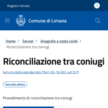
Salta al contenuto principale
Skip to footer content
Regione Veneto
Comune di Limana
Briciole di pane
Home
/
Servizi
/
Anagrafe e stato civile
/
Riconciliazione tra coniugi
Riconciliazione tra coniugi
(
urn:nir:stato:regio.decreto:1942-03-16;262~art157
)
Servizio attivo
Procedimento di riconciliazione tra coniugi