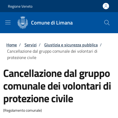
Salta al contenuto principale
Skip to footer content
Regione Veneto
Comune di Limana
Briciole di pane
Home
/
Servizi
/
Giustizia e sicurezza pubblica
/
Cancellazione dal gruppo comunale dei volontari di
protezione civile
Cancellazione dal gruppo
comunale dei volontari di
protezione civile
(Regolamento comunale)