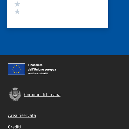
Valuta 2 stelle su 5
Valuta 1 stelle su 5
Comune di Limana
Footer menu
Area riservata
Crediti