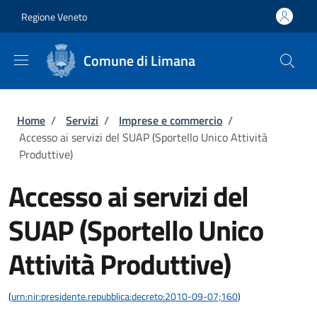
Salta al contenuto principale
Skip to footer content
Regione Veneto
Comune di Limana
Briciole di pane
Home
/
Servizi
/
Imprese e commercio
/
Accesso ai servizi del SUAP (Sportello Unico Attività
Produttive)
Accesso ai servizi del
SUAP (Sportello Unico
Attività Produttive)
(
urn:nir:presidente.repubblica:decreto:2010-09-07;160
)