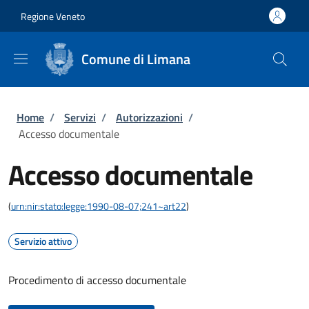
Salta al contenuto principale
Skip to footer content
Regione Veneto
Comune di Limana
Briciole di pane
Home
/
Servizi
/
Autorizzazioni
/
Accesso documentale
Accesso documentale
(
urn:nir:stato:legge:1990-08-07;241~art22
)
Servizio attivo
Procedimento di accesso documentale