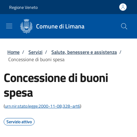
Salta al contenuto principale
Skip to footer content
Regione Veneto
Comune di Limana
Briciole di pane
Home
/
Servizi
/
Salute, benessere e assistenza
/
Concessione di buoni spesa
Concessione di buoni
spesa
(
urn:nir:stato:legge:2000-11-08;328~art6
)
Servizio attivo