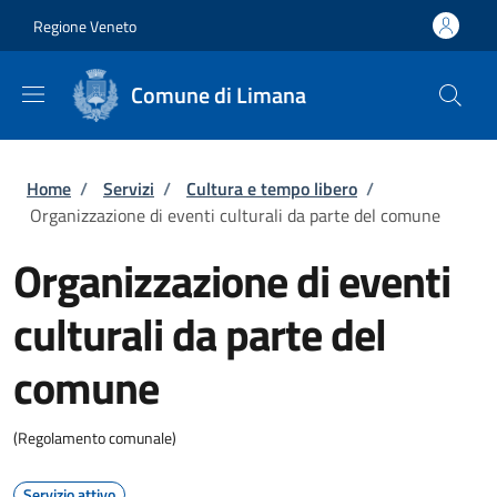
Salta al contenuto principale
Skip to footer content
Regione Veneto
Comune di Limana
Briciole di pane
Home
/
Servizi
/
Cultura e tempo libero
/
Organizzazione di eventi culturali da parte del comune
Organizzazione di eventi
culturali da parte del
comune
(Regolamento comunale)
Servizio attivo