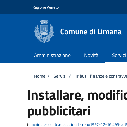
Salta al contenuto principale
Skip to footer content
Regione Veneto
Comune di Limana
Amministrazione
Novità
Servizi
Briciole di pane
Home
/
Servizi
/
Tributi, finanze e contravv
Installare, modifi
pubblicitari
(
urn:nir:presidente.repubblica:decreto:1992-12-16;495~ar