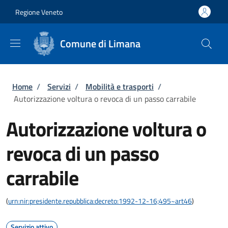
Salta al contenuto principale
Skip to footer content
Regione Veneto
Comune di Limana
Briciole di pane
Home
/
Servizi
/
Mobilità e trasporti
/
Autorizzazione voltura o revoca di un passo carrabile
Autorizzazione voltura o
revoca di un passo
carrabile
(
urn:nir:presidente.repubblica:decreto:1992-12-16;495~art46
)
Servizio attivo