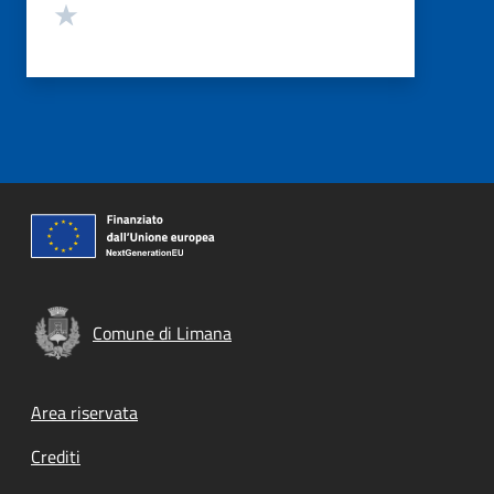
Valuta 1 stelle su 5
Comune di Limana
Footer menu
Area riservata
Crediti