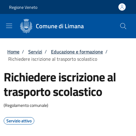
Salta al contenuto principale
Skip to footer content
Regione Veneto
Comune di Limana
Briciole di pane
Home
/
Servizi
/
Educazione e formazione
/
Richiedere iscrizione al trasporto scolastico
Richiedere iscrizione al
trasporto scolastico
(Regolamento comunale)
Servizio attivo