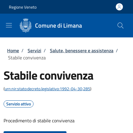
Salta al contenuto principale
Skip to footer content
Regione Veneto
Comune di Limana
Briciole di pane
Home
/
Servizi
/
Salute, benessere e assistenza
/
Stabile convivenza
Stabile convivenza
(
urn:nir:stato:decreto.legislativo:1992-04-30;285
)
Servizio attivo
Procedimento di stabile convivenza