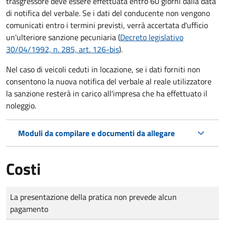
trasgressore deve essere effettuata entro 60 giorni dalla data
di notifica del verbale.
Se i dati del conducente non vengono
comunicati entro i termini previsti, verrà accertata d'ufficio
un'ulteriore sanzione pecuniaria (
Decreto legislativo
30/04/1992, n. 285, art. 126-bis
).
Nel caso di veicoli ceduti in locazione, se i dati forniti non
consentono la nuova notifica del verbale al reale utilizzatore
la sanzione resterà in carico all'impresa che ha effettuato il
noleggio.
Moduli da compilare e documenti da allegare
Costi
Tipo di pagamento
Importo
La presentazione della pratica non prevede alcun
pagamento