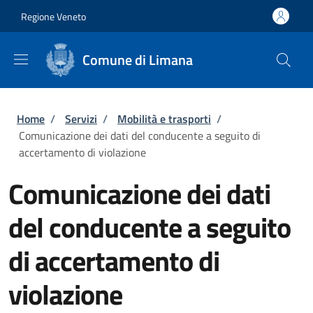
Salta al contenuto principale
Skip to footer content
Regione Veneto
Comune di Limana
Briciole di pane
Home
/
Servizi
/
Mobilità e trasporti
/
Comunicazione dei dati del conducente a seguito di
accertamento di violazione
Comunicazione dei dati
del conducente a seguito
di accertamento di
violazione