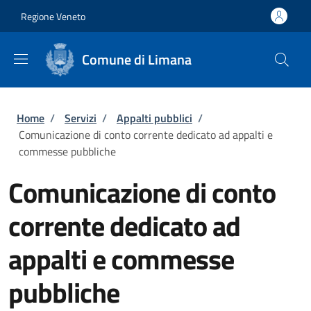
Salta al contenuto principale
Skip to footer content
Regione Veneto
Comune di Limana
Briciole di pane
Home
/
Servizi
/
Appalti pubblici
/
Comunicazione di conto corrente dedicato ad appalti e
commesse pubbliche
Comunicazione di conto
corrente dedicato ad
appalti e commesse
pubbliche