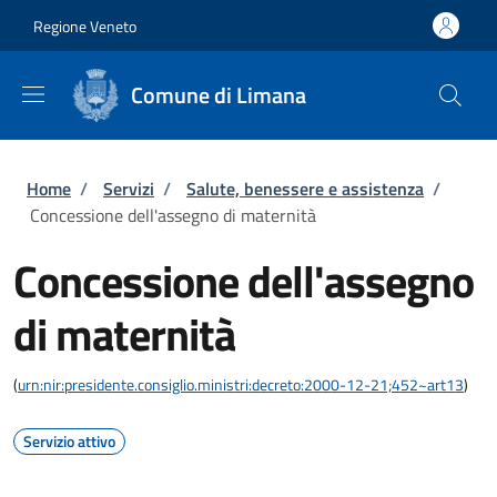
Salta al contenuto principale
Skip to footer content
Regione Veneto
Comune di Limana
Briciole di pane
Home
/
Servizi
/
Salute, benessere e assistenza
/
Concessione dell'assegno di maternità
Concessione dell'assegno
di maternità
(
urn:nir:presidente.consiglio.ministri:decreto:2000-12-21;452~art13
)
Servizio attivo