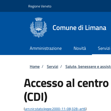
Salta al contenuto principale
Skip to footer content
Regione Veneto
Comune di Limana
Amministrazione
Novità
Servizi
Briciole di pane
Home
/
Servizi
/
Salute, benessere e assis
Accesso al centro
(CDI)
(
urn:nir:stato:legge:2000-11-08;328~art6
)