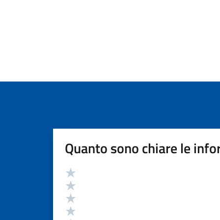
Quanto sono chiare le info
Valutazione
Valuta 5 stelle su 5
Valuta 4 stelle su 5
Valuta 3 stelle su 5
Valuta 2 stelle su 5