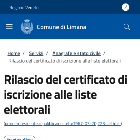
Salta al contenuto principale
Skip to footer content
Regione Veneto
Comune di Limana
Briciole di pane
Home
/
Servizi
/
Anagrafe e stato civile
/
Rilascio del certificato di iscrizione alle liste elettorali
Rilascio del certificato di
iscrizione alle liste
elettorali
(
urn:nir:presidente.repubblica:decreto:1967-03-20;223~art4bis
)
Servizio attivo