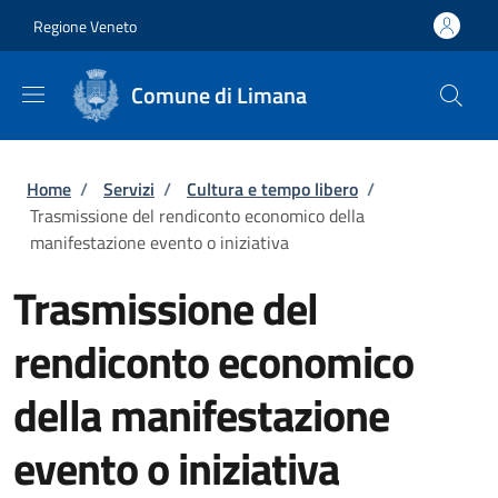
Salta al contenuto principale
Skip to footer content
Regione Veneto
Comune di Limana
Briciole di pane
Home
/
Servizi
/
Cultura e tempo libero
/
Trasmissione del rendiconto economico della
manifestazione evento o iniziativa
Trasmissione del
rendiconto economico
della manifestazione
evento o iniziativa