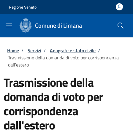
Salta al contenuto principale
Skip to footer content
Regione Veneto
Comune di Limana
Briciole di pane
Home
/
Servizi
/
Anagrafe e stato civile
/
Trasmissione della domanda di voto per corrispondenza
dall'estero
Trasmissione della
domanda di voto per
corrispondenza
dall'estero