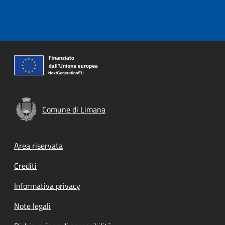
Comune di Limana
Footer menu
Area riservata
Crediti
Informativa privacy
Note legali