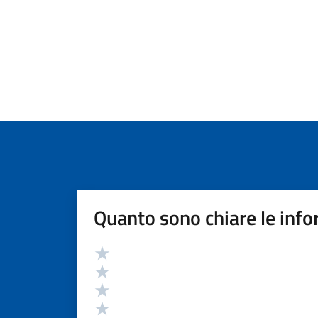
Quanto sono chiare le info
Valutazione
Valuta 5 stelle su 5
Valuta 4 stelle su 5
Valuta 3 stelle su 5
Valuta 2 stelle su 5