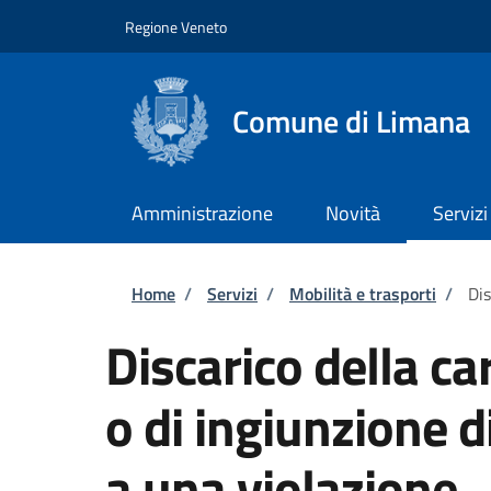
Salta al contenuto principale
Skip to footer content
Regione Veneto
Comune di Limana
Amministrazione
Novità
Servizi
Briciole di pane
Home
/
Servizi
/
Mobilità e trasporti
/
Dis
Discarico della c
o di ingiunzione 
a una violazione