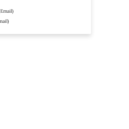
Email)
ail)