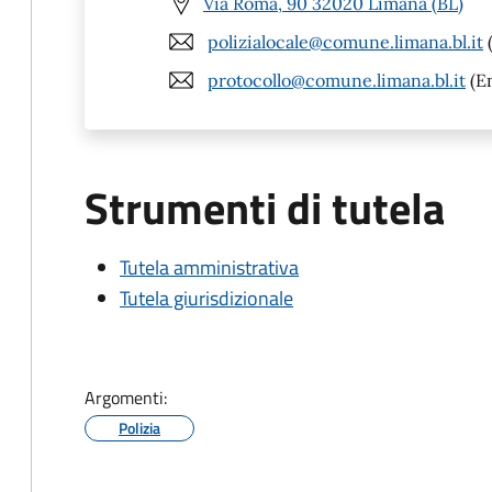
Via Roma, 90 32020 Limana (BL)
polizialocale@comune.limana.bl.it
(
protocollo@comune.limana.bl.it
(Em
Strumenti di tutela
Tutela amministrativa
Tutela giurisdizionale
Argomenti:
Polizia