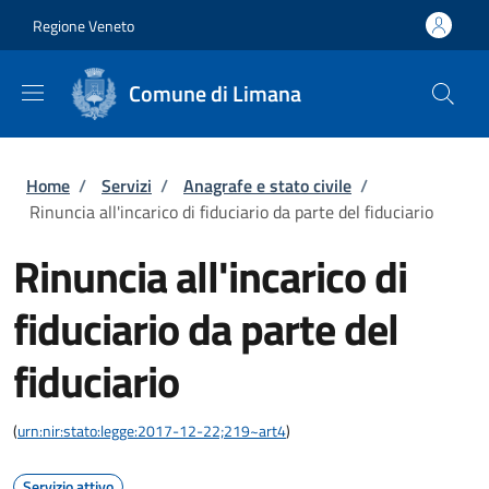
Salta al contenuto principale
Skip to footer content
Regione Veneto
Comune di Limana
Briciole di pane
Home
/
Servizi
/
Anagrafe e stato civile
/
Rinuncia all'incarico di fiduciario da parte del fiduciario
Rinuncia all'incarico di
fiduciario da parte del
fiduciario
(
urn:nir:stato:legge:2017-12-22;219~art4
)
Servizio attivo