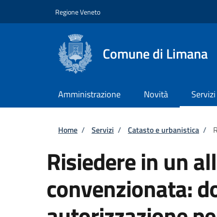
Salta al contenuto principale
Skip to footer content
Regione Veneto
Comune di Limana
Amministrazione
Novità
Servizi
Briciole di pane
Home
/
Servizi
/
Catasto e urbanistica
/
R
Risiedere in un all
convenzionata: d
autorizzazione pe