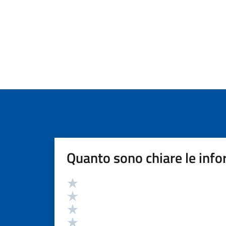
Quanto sono chiare le info
Valutazione
Valuta 5 stelle su 5
Valuta 4 stelle su 5
Valuta 3 stelle su 5
Valuta 2 stelle su 5