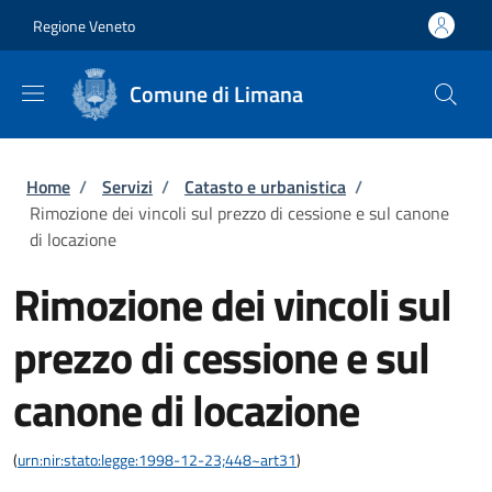
Salta al contenuto principale
Skip to footer content
Regione Veneto
Comune di Limana
Briciole di pane
Home
/
Servizi
/
Catasto e urbanistica
/
Rimozione dei vincoli sul prezzo di cessione e sul canone
di locazione
Rimozione dei vincoli sul
prezzo di cessione e sul
canone di locazione
(
urn:nir:stato:legge:1998-12-23;448~art31
)