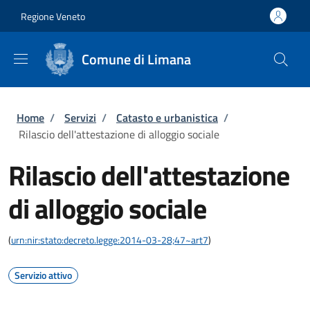
Salta al contenuto principale
Skip to footer content
Regione Veneto
Comune di Limana
Briciole di pane
Home
/
Servizi
/
Catasto e urbanistica
/
Rilascio dell'attestazione di alloggio sociale
Rilascio dell'attestazione
di alloggio sociale
(
urn:nir:stato:decreto.legge:2014-03-28;47~art7
)
Servizio attivo