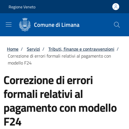
Salta al contenuto principale
Skip to footer content
Regione Veneto
Comune di Limana
Briciole di pane
Home
/
Servizi
/
Tributi, finanze e contravvenzioni
/
Correzione di errori formali relativi al pagamento con
modello F24
Correzione di errori
formali relativi al
pagamento con modello
F24