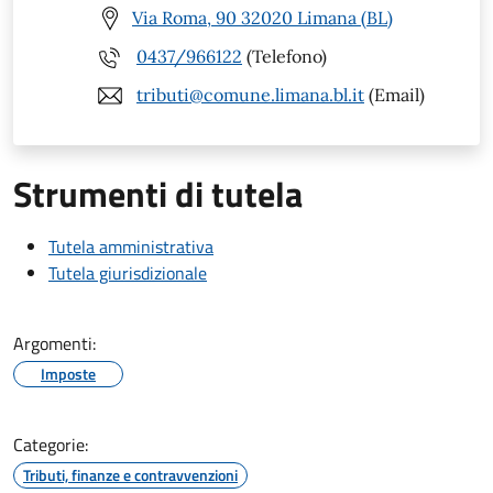
Via Roma, 90 32020 Limana (BL)
0437/966122
(Telefono)
tributi@comune.limana.bl.it
(Email)
Strumenti di tutela
Tutela amministrativa
Tutela giurisdizionale
Argomenti:
Imposte
Categorie:
Tributi, finanze e contravvenzioni