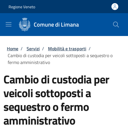
Salta al contenuto principale
Skip to footer content
Regione Veneto
Comune di Limana
Briciole di pane
Home
/
Servizi
/
Mobilità e trasporti
/
Cambio di custodia per veicoli sottoposti a sequestro o
fermo amministrativo
Cambio di custodia per
veicoli sottoposti a
sequestro o fermo
amministrativo