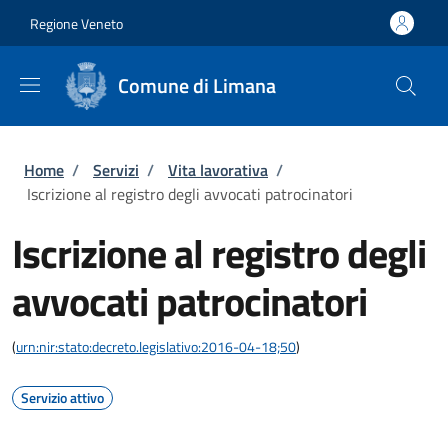
Salta al contenuto principale
Skip to footer content
Regione Veneto
Comune di Limana
Briciole di pane
Home
/
Servizi
/
Vita lavorativa
/
Iscrizione al registro degli avvocati patrocinatori
Iscrizione al registro degli
avvocati patrocinatori
(
urn:nir:stato:decreto.legislativo:2016-04-18;50
)
Servizio attivo