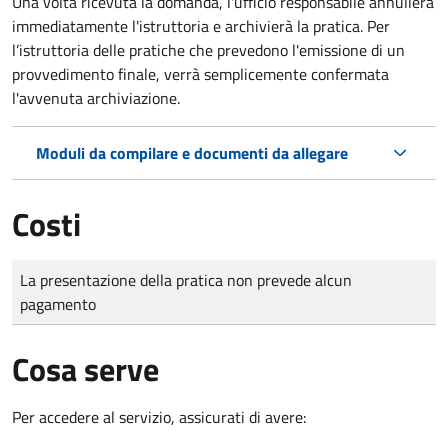
Una volta ricevuta la domanda, l'ufficio responsabile annullerà
immediatamente l'istruttoria e archivierà la pratica. Per
l’istruttoria delle pratiche che prevedono l'emissione di un
provvedimento finale, verrà semplicemente confermata
l'avvenuta archiviazione.
Moduli da compilare e documenti da allegare
Costi
Tipo di pagamento
Importo
La presentazione della pratica non prevede alcun
pagamento
Cosa serve
Per accedere al servizio, assicurati di avere: