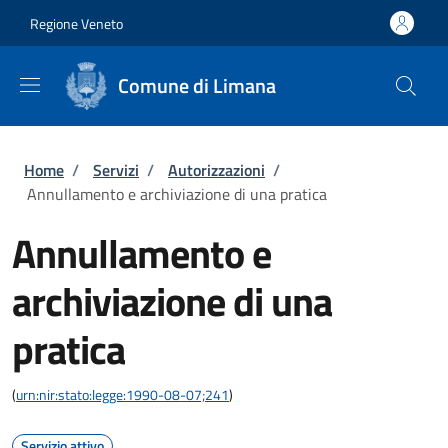
Salta al contenuto principale
Skip to footer content
Regione Veneto
Comune di Limana
Briciole di pane
Home
/
Servizi
/
Autorizzazioni
/
Annullamento e archiviazione di una pratica
Annullamento e
archiviazione di una
pratica
(
urn:nir:stato:legge:1990-08-07;241
)
Servizio attivo