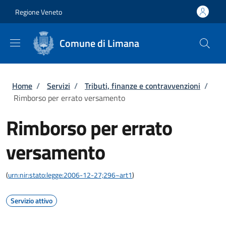
Salta al contenuto principale
Skip to footer content
Regione Veneto
Comune di Limana
Briciole di pane
Home
/
Servizi
/
Tributi, finanze e contravvenzioni
/
Rimborso per errato versamento
Rimborso per errato
versamento
(
urn:nir:stato:legge:2006-12-27;296~art1
)
Servizio attivo