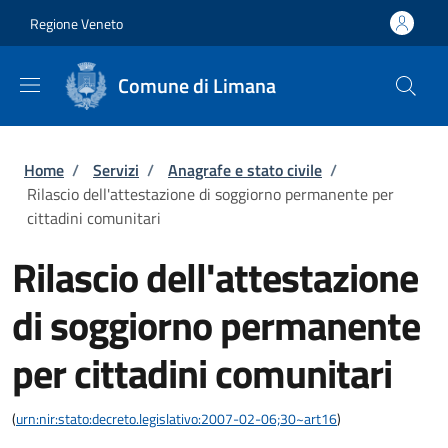
Salta al contenuto principale
Skip to footer content
Regione Veneto
Comune di Limana
Briciole di pane
Home
/
Servizi
/
Anagrafe e stato civile
/
Rilascio dell'attestazione di soggiorno permanente per
cittadini comunitari
Rilascio dell'attestazione
di soggiorno permanente
per cittadini comunitari
(
urn:nir:stato:decreto.legislativo:2007-02-06;30~art16
)