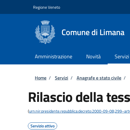
Salta al contenuto principale
Skip to footer content
Regione Veneto
Comune di Limana
Amministrazione
Novità
Servizi
Briciole di pane
Home
/
Servizi
/
Anagrafe e stato civile
/
Rilascio della tes
(
urn:nir:presidente.repubblica:decreto:2000-09-08;299~art
Servizio attivo