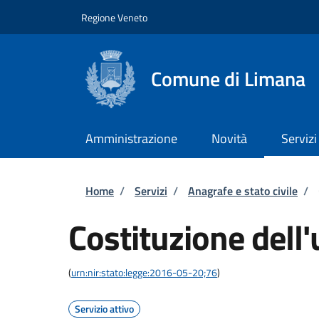
Salta al contenuto principale
Skip to footer content
Regione Veneto
Comune di Limana
Amministrazione
Novità
Servizi
Briciole di pane
Home
/
Servizi
/
Anagrafe e stato civile
/
Costituzione dell'
(
urn:nir:stato:legge:2016-05-20;76
)
Servizio attivo