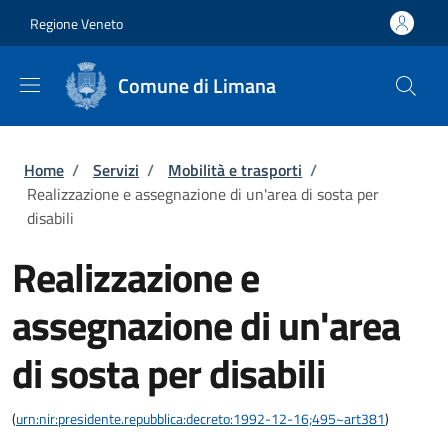
Salta al contenuto principale
Skip to footer content
Regione Veneto
Comune di Limana
Briciole di pane
Home
/
Servizi
/
Mobilità e trasporti
/
Realizzazione e assegnazione di un'area di sosta per
disabili
Realizzazione e
assegnazione di un'area
di sosta per disabili
(
urn:nir:presidente.repubblica:decreto:1992-12-16;495~art381
)