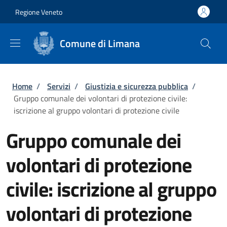
Salta al contenuto principale
Skip to footer content
Regione Veneto
Comune di Limana
Briciole di pane
Home
/
Servizi
/
Giustizia e sicurezza pubblica
/
Gruppo comunale dei volontari di protezione civile:
iscrizione al gruppo volontari di protezione civile
Gruppo comunale dei
volontari di protezione
civile: iscrizione al gruppo
volontari di protezione